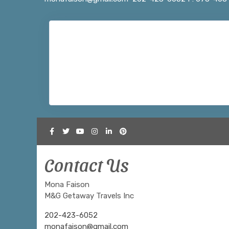
Contact Us
Mona Faison
M&G Getaway Travels Inc
202-423-6052
monafaison@gmail.com