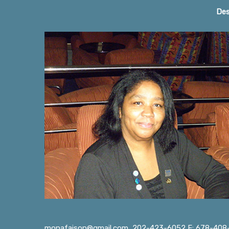
Home Page
Des
monafaison@gmail.com
202-423-6052 F: 678-408